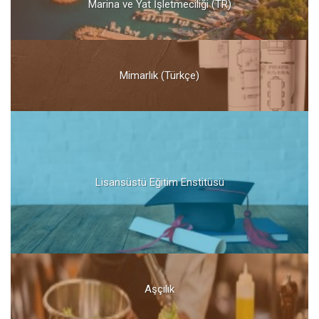
Marina ve Yat İşletmeciliği (TR)
Mimarlık (Türkçe)
Lisansüstü Eğitim Enstitüsü
Aşçılık