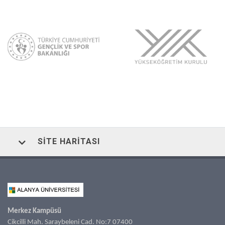
SITE HARITASI
Merkez Kampüsü
Cikcilli Mah. Saraybeleni Cad. No:7 07400