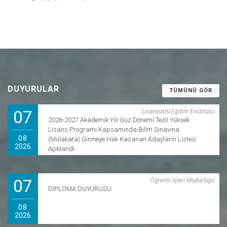
DUYURULAR
TÜMÜNÜ GÖR
07
Lisansüstü Eğitim Enstitüsü
2026-2027 Akademik Yılı Güz Dönemi Tezli Yüksek
Lisans Programı Kapsamında Bilim Sınavına
08
(Mülakata) Girmeye Hak Kazanan Adayların Listesi
2026
Açıklandı.
07
Öğrenci İşleri Müdürlüğü
DİPLOMA DUYURUSU
08
2026