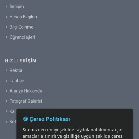
İletişim
Hesap Bilgileri
Bilgi Edinme
Öğrenci İşleri
HIZLI ERIŞIM
Rektör
Tarihçe
Alanya Hakkında
Fotoğraf Galerisi
Kalite Güvence Sistemi
🍪 Çerez Politikası
Kütüphane
Sitemizden en iyi şekilde faydalanabilmeniz için
amaçlarla sınırlı ve gizliliğe uygun şekilde çerez