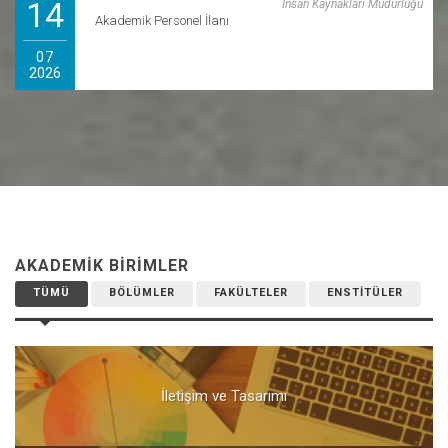
14
İnsan Kaynakları Müdürlüğü
Akademik Personel İlanı
07
2026
AKADEMIK BIRIMLER
TÜMÜ
BÖLÜMLER
FAKÜLTELER
ENSTITÜLER
İletişim ve Tasarımı