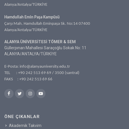
Alanya/Antalya/TÜRKİYE
Hamdullah Emin Paşa Kampüsü
Çarşı Mah. Hamdullah Eminpaşa Sk. No:14 07400
Alanya/Antalya/TÜRKİYE
ALANYA ÜNİVERSİTESİ TÖMER & SEM
Güllerpınarı Mahallesi Saraçoğlu Sokak No: 11
ALANYA/ANTALYA/TÜRKİYE
E-Posta:
info@alanyauniversity.edu.tr
TEL :
+90 242 513 69 69
/ 3500 (santral)
FAKS : +90 242 513 69 66
ÖNE ÇIKANLAR
Akademik Takvim