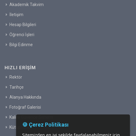
Akademik Takvim
İletişim
Hesap Bilgileri
Öğrenci İşleri
Bilgi Edinme
HIZLI ERIŞIM
Rektör
Tarihçe
Alanya Hakkında
Fotoğraf Galerisi
Kalite Güvence Sistemi
🍪 Çerez Politikası
Kütüphane
Sitemizden en iyi şekilde faydalanabilmeniz için