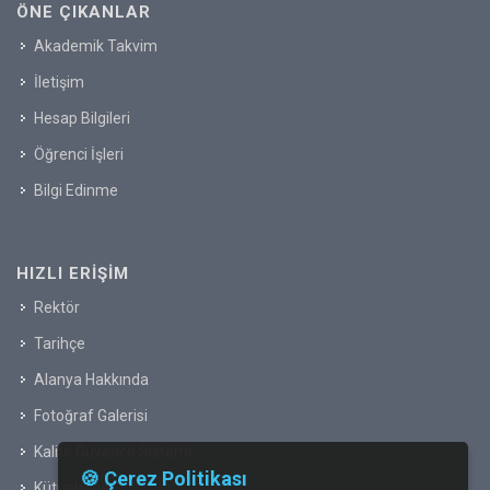
ÖNE ÇIKANLAR
Akademik Takvim
İletişim
Hesap Bilgileri
Öğrenci İşleri
Bilgi Edinme
HIZLI ERIŞIM
Rektör
Tarihçe
Alanya Hakkında
Fotoğraf Galerisi
Kalite Güvence Sistemi
🍪 Çerez Politikası
Kütüphane