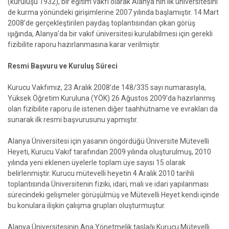
(kuruluşu 1932), bir eğitim vakfı olarak Alanya’nın ilk üniversitesini
de kurma yönündeki girişimlerine 2007 yılında başlamıştır. 14 Mart
2008’de gerçekleştirilen paydaş toplantısından çıkan görüş
ışığında, Alanya’da bir vakıf üniversitesi kurulabilmesi için gerekli
fizibilite raporu hazırlanmasına karar verilmiştir.
Resmi Başvuru ve Kuruluş Süreci
Kurucu Vakfımız, 23 Aralık 2008’de 148/335 sayı numarasıyla,
Yüksek Öğretim Kuruluna (YÖK) 26 Ağustos 2009’da hazırlanmış
olan fizibilite raporu ile istenen diğer taahhütname ve evrakları da
sunarak ilk resmi başvurusunu yapmıştır.
Alanya Üniversitesi için yasanın öngördüğü Üniversite Mütevelli
Heyeti, Kurucu Vakıf tarafından 2009 yılında oluşturulmuş, 2010
yılında yeni eklenen üyelerle toplam üye sayısı 15 olarak
belirlenmiştir. Kurucu mütevelli heyetin 4 Aralık 2010 tarihli
toplantısında Üniversitenin fiziki, idari, mali ve idari yapılanması
sürecindeki gelişmeler görüşülmüş ve Mütevelli Heyet kendi içinde
bu konulara ilişkin çalışma grupları oluşturmuştur.
Alanya Üniversitesinin Ana Yönetmelik taslağı Kurucu Mütevelli