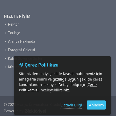
HIZLI ERIŞIM
Rektör
Tarihçe
Alanya Hakkında
Fotoğraf Galerisi
Kalite Güvence Sistemi
🍪 Çerez Politikası
Kütüphane
Sitemizden en iyi şekilde faydalanabilmeniz için
amaçlarla sınırlı ve gizliliğe uygun şekilde çerez
konumlandırmaktayız. Detaylı bilgi için
Çerez
Politikamızı
inceleyebilirsiniz.
Detaylı Bilgi
Anladım
© 2020 Alanya Üniversitesi. Sitedeki içeriklerin tüm hakkı saklıdır.
Powered by