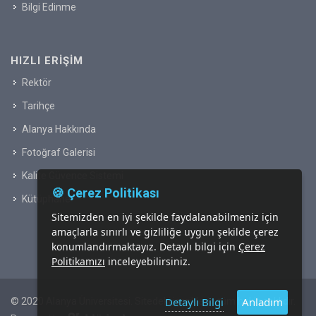
Bilgi Edinme
HIZLI ERIŞIM
Rektör
Tarihçe
Alanya Hakkında
Fotoğraf Galerisi
Kalite Güvence Sistemi
🍪 Çerez Politikası
Kütüphane
Sitemizden en iyi şekilde faydalanabilmeniz için
amaçlarla sınırlı ve gizliliğe uygun şekilde çerez
konumlandırmaktayız. Detaylı bilgi için
Çerez
Politikamızı
inceleyebilirsiniz.
Detaylı Bilgi
Anladım
© 2020 Alanya Üniversitesi. Sitedeki içeriklerin tüm hakkı saklıdır.