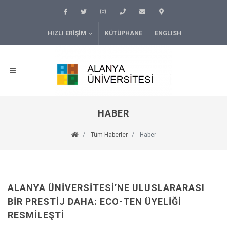
HIZLI ERIŞIM
KÜTÜPHANE
ENGLISH
HABER
Tüm Haberler
Haber
ALANYA ÜNIVERSITESI’NE ULUSLARARASI
BIR PRESTIJ DAHA: ECO-TEN ÜYELIĞI
RESMILEŞTI