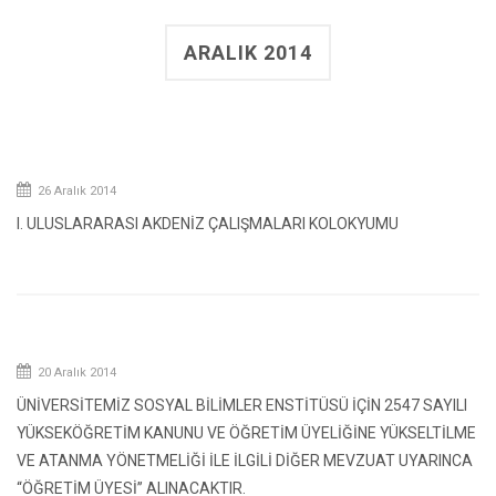
ARALIK 2014
26 Aralık 2014
I. ULUSLARARASI AKDENİZ ÇALIŞMALARI KOLOKYUMU
20 Aralık 2014
ÜNİVERSİTEMİZ SOSYAL BİLİMLER ENSTİTÜSÜ İÇİN 2547 SAYILI
YÜKSEKÖĞRETİM KANUNU VE ÖĞRETİM ÜYELİĞİNE YÜKSELTİLME
VE ATANMA YÖNETMELİĞİ İLE İLGİLİ DİĞER MEVZUAT UYARINCA
“ÖĞRETİM ÜYESİ’’ ALINACAKTIR.