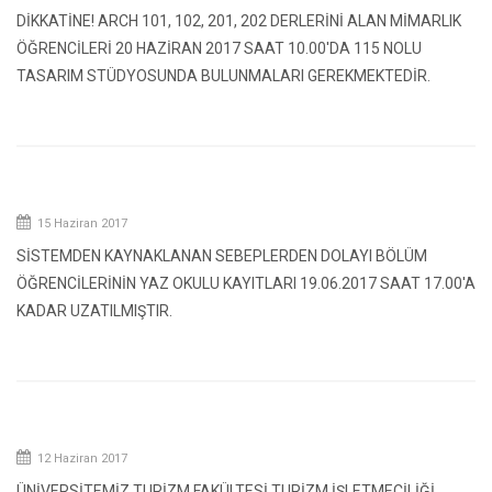
DİKKATİNE! ARCH 101, 102, 201, 202 DERLERİNİ ALAN MİMARLIK
ÖĞRENCİLERİ 20 HAZİRAN 2017 SAAT 10.00'DA 115 NOLU
TASARIM STÜDYOSUNDA BULUNMALARI GEREKMEKTEDİR.
15 Haziran 2017
SİSTEMDEN KAYNAKLANAN SEBEPLERDEN DOLAYI BÖLÜM
ÖĞRENCİLERİNİN YAZ OKULU KAYITLARI 19.06.2017 SAAT 17.00'A
KADAR UZATILMIŞTIR.
12 Haziran 2017
ÜNİVERSİTEMİZ TURİZM FAKÜLTESİ TURİZM İŞLETMECİLİĞİ,