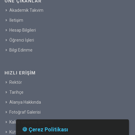
ÖNE ÇIKANLAR
Akademik Takvim
İletişim
Hesap Bilgileri
Öğrenci İşleri
Bilgi Edinme
HIZLI ERIŞIM
Rektör
Tarihçe
Alanya Hakkında
Fotoğraf Galerisi
Kalite Güvence Sistemi
🍪 Çerez Politikası
Kütüphane