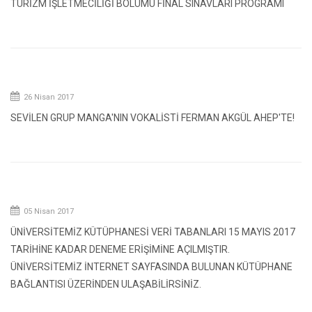
TURİZM İŞLETMECİLİĞİ BÖLÜMÜ FİNAL SINAVLARI PROGRAMI
26 Nisan 2017
SEVİLEN GRUP MANGA'NIN VOKALİSTİ FERMAN AKGÜL AHEP'TE!
05 Nisan 2017
ÜNİVERSİTEMİZ KÜTÜPHANESİ VERİ TABANLARI 15 MAYIS 2017
TARİHİNE KADAR DENEME ERİŞİMİNE AÇILMIŞTIR.
ÜNİVERSİTEMİZ İNTERNET SAYFASINDA BULUNAN KÜTÜPHANE
BAĞLANTISI ÜZERİNDEN ULAŞABİLİRSİNİZ.